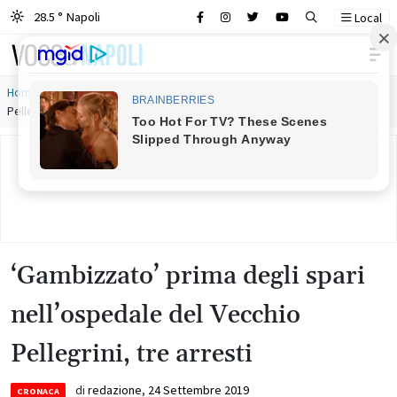
28.5 ° Napoli
Local
Main Navigation
Home
»
‘Gambizzato’ prima degli spari nell’ospedale del Vecchio
Pellegrini, tre arresti
‘Gambizzato’ prima degli spari
nell’ospedale del Vecchio
Pellegrini, tre arresti
di
redazione
,
24 Settembre 2019
CRONACA