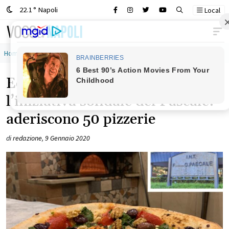
22.1 ° Napoli
Local
Main Navigation
Home
»
enzo coccia
Ecco la ‘Pizza Pascalina’,
l’iniziativa solidale del Pascale:
aderiscono 50 pizzerie
di
redazione
,
9 Gennaio 2020