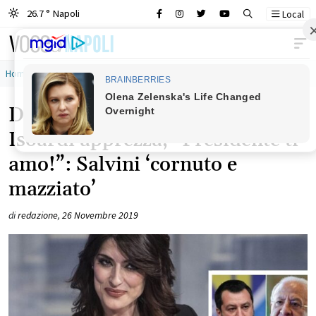
26.7 ° Napoli
Local
Main Navigation
Home
»
elisa isoardi
De Luca la ‘corteggia’ in tv e
Isoardi apprezza, “Presidente ti
amo!”: Salvini ‘cornuto e
mazziato’
di
redazione
,
26 Novembre 2019