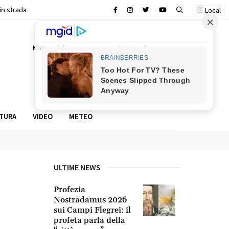
in strada
ascale
Local
Mappa della camorra
In prima linea
Food stories
TURA
VIDEO
METEO
ULTIME NEWS
Profezia
Nostradamus 2026
sui Campi Flegrei: il
profeta parla della