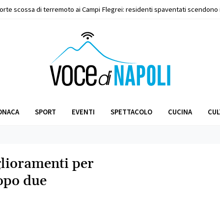
forte scossa di terremoto ai Campi Flegrei: residenti spaventati scendono 
ne ucraino affetto da grave neoplasia al rene e fegato salvato al P
ONACA
SPORT
EVENTI
SPETTACOLO
CUCINA
CUL
glioramenti per
dopo due