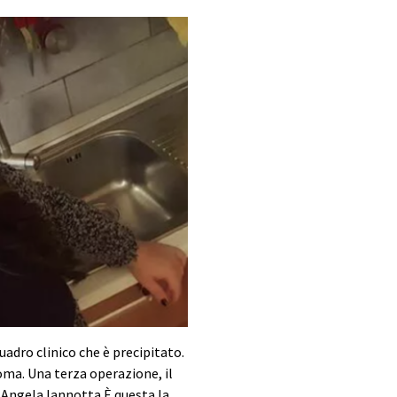
quadro clinico che è precipitato.
coma. Una terza operazione, il
a Angela Iannotta È questa la