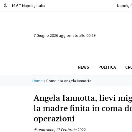
19.6 ° Napoli
, Italia
Napoli, 
Giova
7 Giugno 2026 aggiornato alle 00:29
NEWS
POLITICA
CR
Main Navigation
Home
»
Come sta Angela Iannotta
Angela Iannotta, lievi mi
la madre finita in coma 
operazioni
di
redazione
,
17 Febbraio 2022