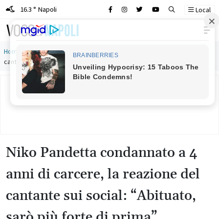
16.3 ° Napoli
Local
Main Navigation
Home
»
Niko Pandetta condannato a 4 anni di carcere, la reazione del
cantante sui social: “Abituato, sarò più forte di prima”
Niko Pandetta condannato a 4
anni di carcere, la reazione del
cantante sui social: “Abituato,
sarò più forte di prima”