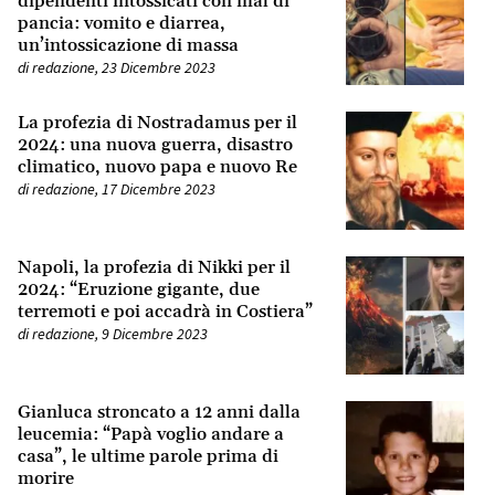
dipendenti intossicati con mal di
pancia: vomito e diarrea,
un’intossicazione di massa
di
redazione
,
23 Dicembre 2023
La profezia di Nostradamus per il
2024: una nuova guerra, disastro
climatico, nuovo papa e nuovo Re
di
redazione
,
17 Dicembre 2023
Napoli, la profezia di Nikki per il
2024: “Eruzione gigante, due
terremoti e poi accadrà in Costiera”
di
redazione
,
9 Dicembre 2023
Gianluca stroncato a 12 anni dalla
leucemia: “Papà voglio andare a
casa”, le ultime parole prima di
morire