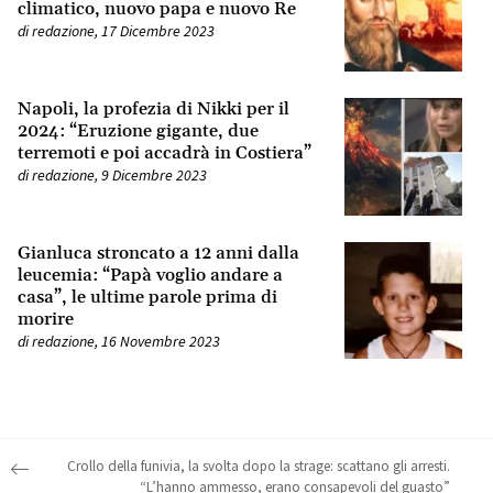
climatico, nuovo papa e nuovo Re
di
redazione
,
17 Dicembre 2023
Napoli, la profezia di Nikki per il
2024: “Eruzione gigante, due
terremoti e poi accadrà in Costiera”
di
redazione
,
9 Dicembre 2023
Gianluca stroncato a 12 anni dalla
leucemia: “Papà voglio andare a
casa”, le ultime parole prima di
morire
di
redazione
,
16 Novembre 2023
Post navigation
Crollo della funivia, la svolta dopo la strage: scattano gli arresti.
“L’hanno ammesso, erano consapevoli del guasto”