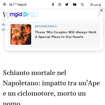
24.7 ° Napoli
Local
Main Navigation
Home
»
Schianto mortale nel Napoletano: impatto tra un’Ape e un
ciclomotore, morto un uomo
Schianto mortale nel
Napoletano: impatto tra un’Ape
e un ciclomotore, morto un
uomo