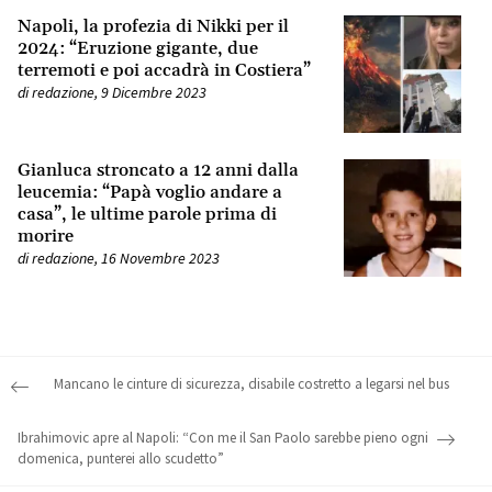
Napoli, la profezia di Nikki per il
2024: “Eruzione gigante, due
terremoti e poi accadrà in Costiera”
di
redazione
,
9 Dicembre 2023
Gianluca stroncato a 12 anni dalla
leucemia: “Papà voglio andare a
casa”, le ultime parole prima di
morire
di
redazione
,
16 Novembre 2023
Post navigation
Mancano le cinture di sicurezza, disabile costretto a legarsi nel bus
Ibrahimovic apre al Napoli: “Con me il San Paolo sarebbe pieno ogni
domenica, punterei allo scudetto”