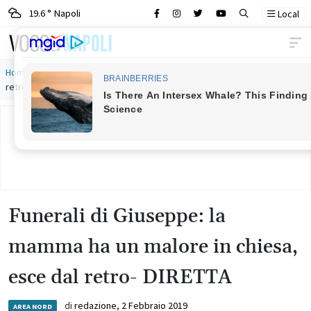
19.6 ° Napoli
Local
Main Navigation
Home
»
Funerali di Giuseppe: la mamma ha un malore in chiesa, esce dal
retro- DIRETTA
Funerali di Giuseppe: la
mamma ha un malore in chiesa,
esce dal retro- DIRETTA
di
redazione
,
2 Febbraio 2019
AREA NORD