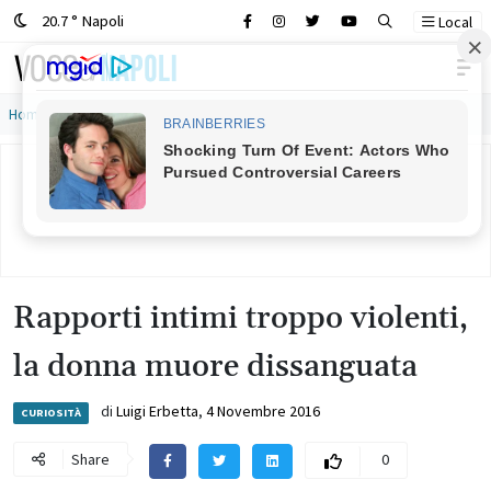
20.7 ° Napoli
Local
Main Navigation
Home
»
Rapporti intimi troppo violenti, la donna muore dissanguata
Rapporti intimi troppo violenti,
la donna muore dissanguata
di
Luigi Erbetta
,
4 Novembre 2016
CURIOSITÀ
Share
0