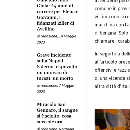
Omicidio Aldo
attenderlo però 
Gioia: 24 anni di
comune in provin
carcere per Elena e
vittima non si re
Giovanni, i
fidanzati killer di
macchina con l’a
Avellino
di benzina. Solo
di
redazione
,
18 Maggio
chiamare i carab
2023
In seguito a dell
Grave incidente
sulla Napoli-
all’articolo pres
Salerno, capovolto
offensivi e razzi
un minivan di
di una vicenda 
turisti: un morto
di
redazione
,
7 Maggio
altra città d’Itali
2023
Miracolo San
Gennaro, il sangue
si è sciolto: cosa
succede ora
di
redazione
,
6 Maggio