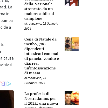
iano,
della Nazionale
nati. La
stroncato da un
rna in
malore: addio al
campione
na pompa
di
redazione
,
22 Gennaio
ecide a
2024
Cena di Natale da
incubo, 700
tto
dipendenti
i
intossicati con mal
a causa
di pancia: vomito e
diarrea,
alsiasi
un’intossicazione
di massa
di
redazione
,
23
Dicembre 2023
La profezia di
Nostradamus per
il 2024: una nuova