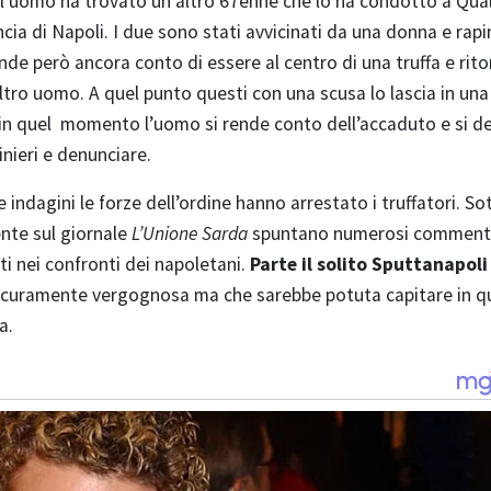
l’uomo ha trovato un altro 67enne che lo ha condotto a Qual
cia di Napoli. I due sono stati avvicinati da una donna e rapi
nde però ancora conto di essere al centro di una truffa e rito
ltro uomo. A quel punto questi con una scusa lo lascia in u
 in quel momento l’uomo si rende conto dell’accaduto e si d
inieri e denunciare.
e indagini le forze dell’ordine hanno arrestato i truffatori. So
ente sul giornale
L’Unione Sarda
spuntano numerosi comment
sti nei confronti dei napoletani.
Parte il solito Sputtanapoli
sicuramente vergognosa ma che sarebbe potuta capitare in qu
a.