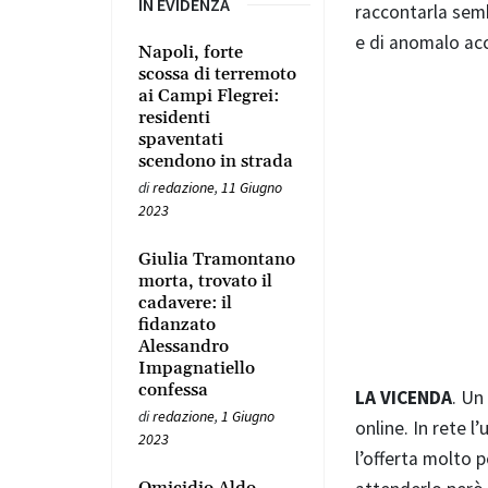
IN EVIDENZA
raccontarla semb
e di anomalo acc
Napoli, forte
scossa di terremoto
ai Campi Flegrei:
residenti
spaventati
scendono in strada
di
redazione
,
11 Giugno
2023
Giulia Tramontano
morta, trovato il
cadavere: il
fidanzato
Alessandro
Impagnatiello
confessa
LA VICENDA
. Un
di
redazione
,
1 Giugno
online. In rete 
2023
l’offerta molto 