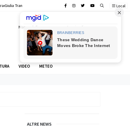
trada
Giulia Tramontano morta, trovato il cadavere: il fidanzato Alessandro 
Local
Mappa della camorra
In prima linea
Food stories
TURA
VIDEO
METEO
ALTRE NEWS