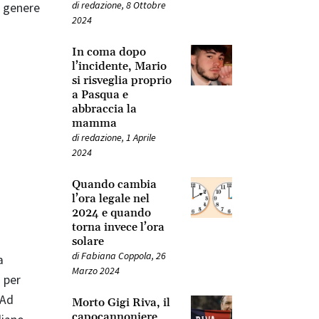
di
redazione
,
8 Ottobre
l genere
2024
In coma dopo
l’incidente, Mario
si risveglia proprio
a Pasqua e
abbraccia la
mamma
di
redazione
,
1 Aprile
2024
Quando cambia
l’ora legale nel
2024 e quando
torna invece l’ora
solare
di
Fabiana Coppola
,
26
a
Marzo 2024
 per
 Ad
Morto Gigi Riva, il
capocannoniere