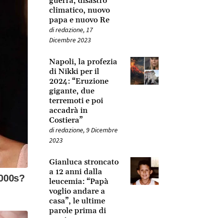
guerra, disastro
climatico, nuovo
papa e nuovo Re
di
redazione
,
17
Dicembre 2023
Napoli, la profezia
di Nikki per il
2024: “Eruzione
gigante, due
terremoti e poi
accadrà in
Costiera”
di
redazione
,
9 Dicembre
2023
Gianluca stroncato
a 12 anni dalla
leucemia: “Papà
voglio andare a
casa”, le ultime
parole prima di