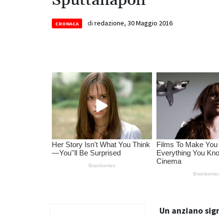
Sputtanapoli
di
redazione
,
30 Maggio 2016
CRONACA
Un anziano sign