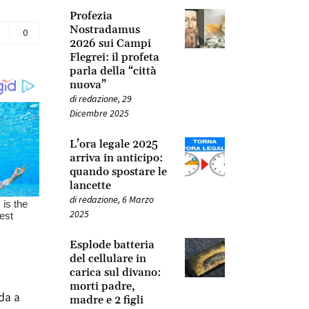
Profezia
Nostradamus
0
2026 sui Campi
Flegrei: il profeta
parla della “città
nuova”
di
redazione
,
29
Dicembre 2025
L’ora legale 2025
arriva in anticipo:
quando spostare le
lancette
di
redazione
,
6 Marzo
2025
Esplode batteria
del cellulare in
carica sul divano:
morti padre,
nda a
madre e 2 figli