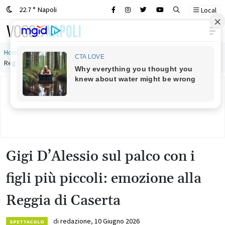
22.7 ° Napoli
Local
Main Navigation
Home
»
Gigi D’Alessio sul palco con i figli più piccoli: emozione alla
Reggia di Caserta
Gigi D’Alessio sul palco con i
figli più piccoli: emozione alla
Reggia di Caserta
di
redazione
,
10 Giugno 2026
SPETTACOLO