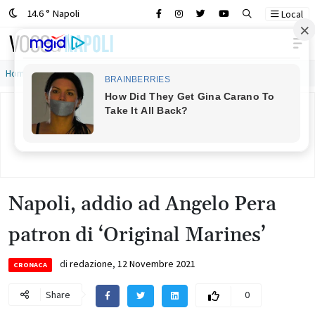
14.6 ° Napoli
Local
Main Navigation
Home
»
Napoli, addio ad Angelo Pera patron di ‘Original Marines’
Napoli, addio ad Angelo Pera
patron di ‘Original Marines’
di
redazione
,
12 Novembre 2021
CRONACA
Share
0