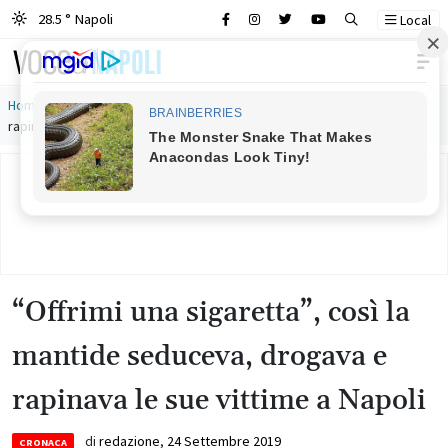
28.5 ° Napoli
Local
Main Navigation
Home
»
“Offrimi una sigaretta”, così la mantide seduceva, drogava e
rapinava le sue vittime a Napoli
“Offrimi una sigaretta”, così la
mantide seduceva, drogava e
rapinava le sue vittime a Napoli
di
redazione
,
24 Settembre 2019
CRONACA