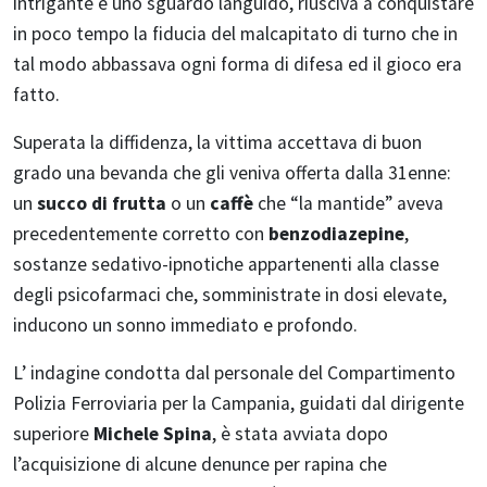
intrigante e uno sguardo languido, riusciva a conquistare
in poco tempo la fiducia del malcapitato di turno che in
tal modo abbassava ogni forma di difesa ed il gioco era
fatto.
Superata la diffidenza, la vittima accettava di buon
grado una bevanda che gli veniva offerta dalla 31enne:
un
succo di frutta
o un
caffè
che “la mantide” aveva
precedentemente corretto con
benzodiazepine
,
sostanze sedativo-ipnotiche appartenenti alla classe
degli psicofarmaci che, somministrate in dosi elevate,
inducono un sonno immediato e profondo.
L’ indagine condotta dal personale del Compartimento
Polizia Ferroviaria per la Campania, guidati dal dirigente
superiore
Michele Spina
, è stata avviata dopo
l’acquisizione di alcune denunce per rapina che