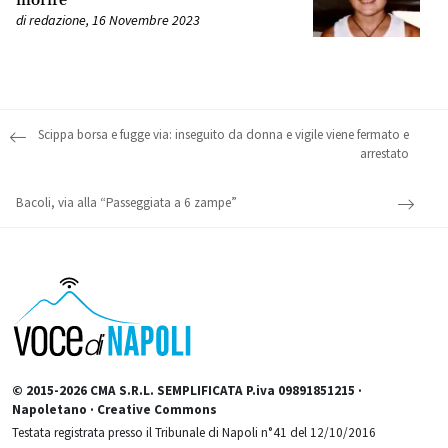
morire
di
redazione
,
16 Novembre 2023
Post navigation
Scippa borsa e fugge via: inseguito da donna e vigile viene fermato e
arrestato
Bacoli, via alla “Passeggiata a 6 zampe”
© 2015-2026 CMA S.R.L. SEMPLIFICATA P.iva 09891851215 ·
Napoletano · Creative Commons
Testata registrata presso il Tribunale di Napoli n°41 del 12/10/2016