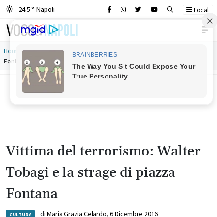
24.5 ° Napoli
Local
Main Navigation
Home
»
Vittima del terrorismo: Walter Tobagi e la strage di piazza
Fontana
Vittima del terrorismo: Walter
Tobagi e la strage di piazza
Fontana
di
Maria Grazia Celardo
,
6 Dicembre 2016
CULTURA