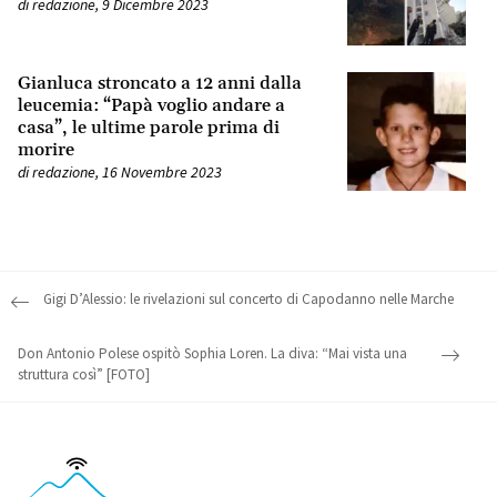
di
redazione
,
9 Dicembre 2023
Gianluca stroncato a 12 anni dalla
leucemia: “Papà voglio andare a
casa”, le ultime parole prima di
morire
di
redazione
,
16 Novembre 2023
Post navigation
Gigi D’Alessio: le rivelazioni sul concerto di Capodanno nelle Marche
Don Antonio Polese ospitò Sophia Loren. La diva: “Mai vista una
struttura così” [FOTO]