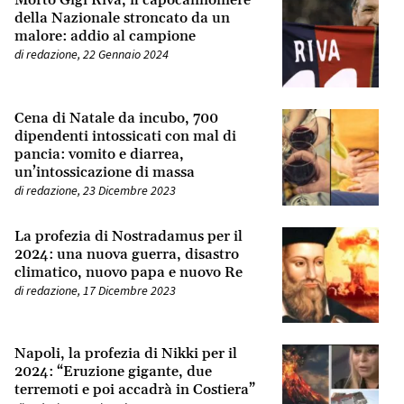
Morto Gigi Riva, il capocannoniere
della Nazionale stroncato da un
malore: addio al campione
di
redazione
,
22 Gennaio 2024
Cena di Natale da incubo, 700
dipendenti intossicati con mal di
pancia: vomito e diarrea,
un’intossicazione di massa
di
redazione
,
23 Dicembre 2023
La profezia di Nostradamus per il
2024: una nuova guerra, disastro
climatico, nuovo papa e nuovo Re
di
redazione
,
17 Dicembre 2023
Napoli, la profezia di Nikki per il
2024: “Eruzione gigante, due
terremoti e poi accadrà in Costiera”