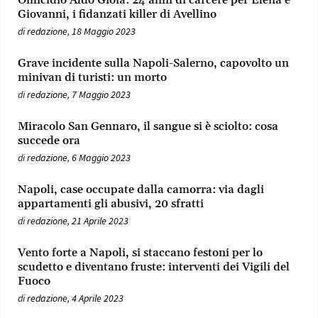
Omicidio Aldo Gioia: 24 anni di carcere per Elena e
Giovanni, i fidanzati killer di Avellino
di
redazione
,
18 Maggio 2023
Grave incidente sulla Napoli-Salerno, capovolto un
minivan di turisti: un morto
di
redazione
,
7 Maggio 2023
Miracolo San Gennaro, il sangue si è sciolto: cosa
succede ora
di
redazione
,
6 Maggio 2023
Napoli, case occupate dalla camorra: via dagli
appartamenti gli abusivi, 20 sfratti
di
redazione
,
21 Aprile 2023
Vento forte a Napoli, si staccano festoni per lo
scudetto e diventano fruste: interventi dei Vigili del
Fuoco
di
redazione
,
4 Aprile 2023