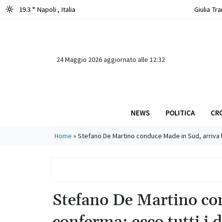
19.3 ° Napoli
, Italia
Giulia Tr
Napoli, 
Giova
24 Maggio 2026 aggiornato alle 12:32
NEWS
POLITICA
CR
Main Navigation
Home
»
Stefano De Martino conduce Made in Sud, arriva la
Stefano De Martino con