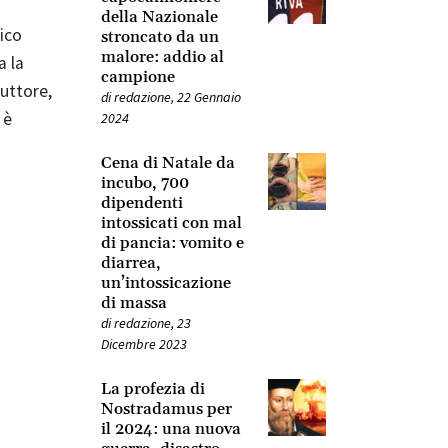
della Nazionale
ico
stroncato da un
malore: addio al
a la
campione
uttore,
di
redazione
,
22 Gennaio
 è
2024
Cena di Natale da
incubo, 700
dipendenti
intossicati con mal
di pancia: vomito e
diarrea,
un’intossicazione
di massa
di
redazione
,
23
Dicembre 2023
La profezia di
Nostradamus per
il 2024: una nuova