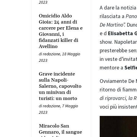
2023
A dare la notizia
Omicidio Aldo
rilasciata a
Pan
Gioia: 24 anni di
De Martino”.
Dun
carcere per Elena e
e d
Elisabetta 
Giovanni, i
fidanzati killer di
show. Napoletano
Avellino
presterebbe senz
di
redazione
,
18 Maggio
in veste d’invita
2023
mentore a
Selfi
Grave incidente
sulla Napoli-
Ovviamente De Ma
Salerno, capovolto
ritorno di fiamm
un minivan di
di riprovarci, la
turisti: un morto
di
redazione
,
7 Maggio
voci più insisten
2023
Miracolo San
Gennaro, il sangue