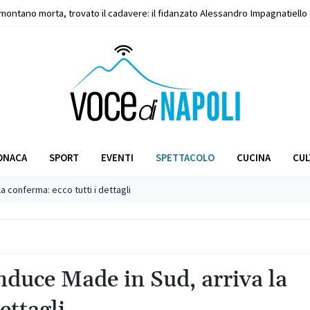
amontano morta, trovato il cadavere: il fidanzato Alessandro Impagnatiell
forte scossa di terremoto ai Campi Flegrei: residenti spaventati scendono 
ne ucraino affetto da grave neoplasia al rene e fegato salvato al P
ONACA
SPORT
EVENTI
SPETTACOLO
CUCINA
CUL
 conferma: ecco tutti i dettagli
duce Made in Sud, arriva la