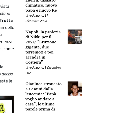
guerra, disastro
climatico, nuovo
rvista
papa e nuovo Re
tefano
di
redazione
,
17
Trotta
Dicembre 2023
fan dello
Napoli, la profezia
si
di Nikki per il
erienza
2024: “Eruzione
gigante, due
a, come
terremoti e poi
accadrà in
Costiera”
le
di
redazione
,
9 Dicembre
2023
 deciso
este le
Gianluca stroncato
a 12 anni dalla
leucemia: “Papà
voglio andare a
casa”, le ultime
parole prima di