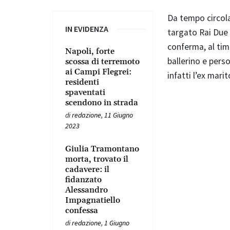
Da tempo circol
IN EVIDENZA
targato Rai Due 
conferma, al tim
Napoli, forte
ballerino e pers
scossa di terremoto
ai Campi Flegrei:
infatti l’ex mari
residenti
spaventati
scendono in strada
di
redazione
,
11 Giugno
2023
Giulia Tramontano
morta, trovato il
cadavere: il
fidanzato
Alessandro
Impagnatiello
confessa
di
redazione
,
1 Giugno