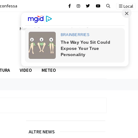
o confessa
in strada
ascale
Local
Mappa della camorra
In prima linea
Food stories
TURA
VIDEO
METEO
ALTRE NEWS