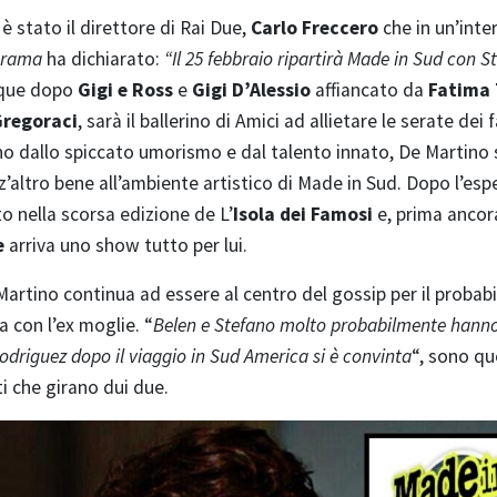
 è stato il direttore di Rai Due,
Carlo Freccero
che in un’inte
orama
ha dichiarato:
“Il 25 febbraio ripartirà Made in Sud con S
que dopo
Gigi e Ross
e
Gigi D’Alessio
affiancato da
Fatima 
Gregoraci
, sarà il ballerino di Amici ad allietare le serate dei 
 dallo spiccato umorismo e dal talento innato, De Martino 
’altro bene all’ambiente artistico di Made in Sud. Dopo l’esp
to nella scorsa edizione de L’
Isola dei Famosi
e, prima ancor
e
arriva uno show tutto per lui.
rtino continua ad essere al centro del gossip per il probabi
a con l’ex moglie. “
Belen e Stefano molto probabilmente hanno
 Rodriguez dopo il viaggio in Sud America si è convinta
“, sono qu
ti che girano dui due.