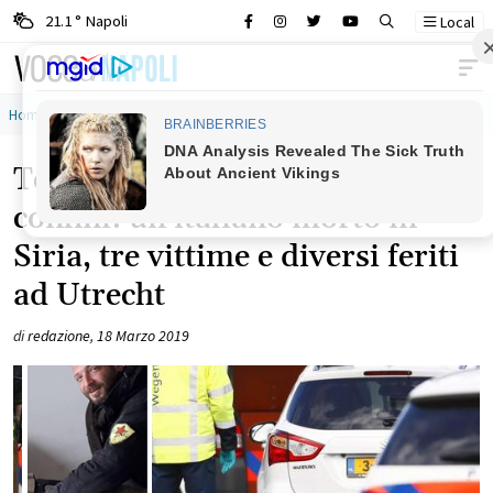
21.1 ° Napoli
Local
Main Navigation
Home
»
siria
Terrorismo, una guerra senza
confini: un italiano morto in
Siria, tre vittime e diversi feriti
ad Utrecht
di
redazione
,
18 Marzo 2019