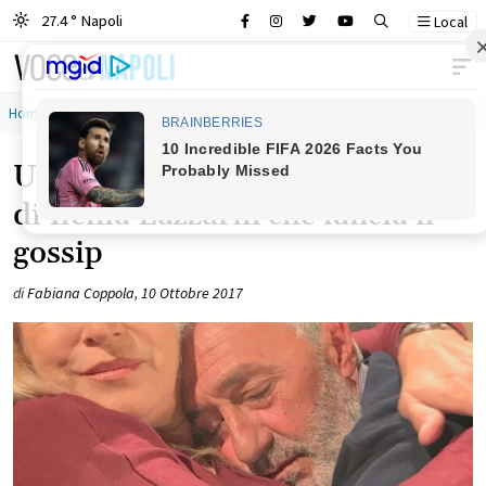
27.4 ° Napoli
Local
Main Navigation
Home
»
patrizio rispo
Un Posto al Sole: l’anticipazione
di Ilenia Lazzarin che lancia il
gossip
di
Fabiana Coppola
,
10 Ottobre 2017